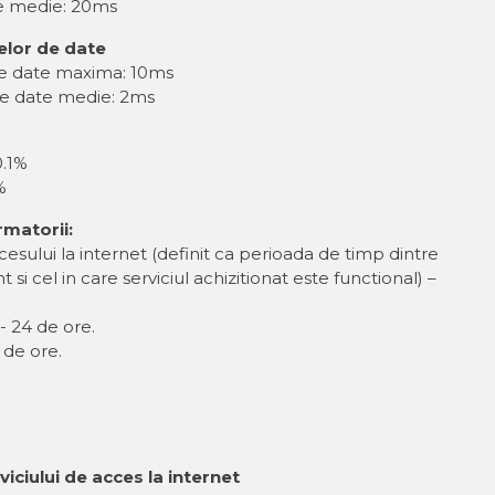
te medie: 20ms
telor de date
r de date maxima: 10ms
r de date medie: 2ms
0.1%
%
rmatorii:
esului la internet (definit ca perioada de timp dintre
i cel in care serviciul achizitionat este functional) –
 24 de ore.
 de ore.
iciului de acces la internet