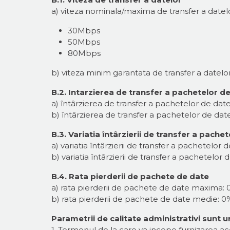
a) viteza nominala/maxima de transfer a datelor
30Mbps
50Mbps
80Mbps
b) viteza minim garantata de transfer a datelo
B.2. Intarzierea de transfer a pachetelor d
a) întârzierea de transfer a pachetelor de d
b) întârzierea de transfer a pachetelor de da
B.3. Variatia întârzierii de transfer a pache
a) variatia întârzierii de transfer a pachetelo
b) variatia întârzierii de transfer a pachetelo
B.4. Rata pierderii de pachete de date
a) rata pierderii de pachete de date maxima: 
b) rata pierderii de pachete de date medie: 0
Parametrii de calitate administrativi sunt u
1. Termenul de la care va incepe furnizarea acc